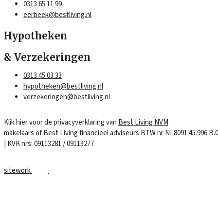
0313 65 11 99
eerbeek@bestliving.nl
Hypotheken
& Verzekeringen
0313 45 03 33
hypotheken@bestliving.nl
verzekeringen@bestliving.nl
Klik hier voor de privacyverklaring van
Best Living NVM
makelaars
of
Best Living financieel adviseurs
BTW nr NL8091.45.996.B.
| KVK nrs: 09113281 / 09113277
sitework