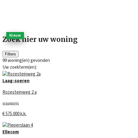
Wonen
/
Woningaanbod
Nieuw
Nieuw
Nieuw
Nieuw
Nieuw
Nieuw
Zoek hier uw woning
Filters
99
woning(en) gevonden
Uw zoekterm(en):
Laag-soeren
Rozesteinweg 2 a
vraagprijs
€ 575.000 k.k.
Ellecom