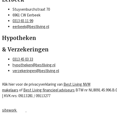
Stuyvenburchstraat 70
6961 CW Eerbeek
0313 65 11 99
eerbeek@bestliving.nl
Hypotheken
& Verzekeringen
0313 45 03 33
hypotheken@bestliving.nl
verzekeringen@bestliving.nl
Klik hier voor de privacyverklaring van
Best Living NVM
makelaars
of
Best Living financieel adviseurs
BTW nr NL8091.45.996.B.
| KVK nrs: 09113281 / 09113277
sitework