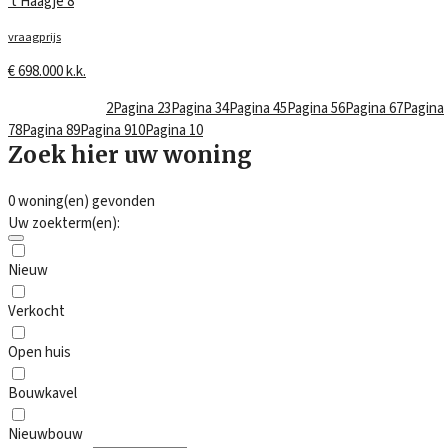
't Haagje 8
vraagprijs
€ 698.000 k.k.
Vorige
1
Pagina 1
2
Pagina 2
3
Pagina 3
4
Pagina 4
5
Pagina 5
6
Pagina 6
7
Pagina
7
8
Pagina 8
9
Pagina 9
10
Pagina 10
Volgende
Zoek hier uw woning
0
woning(en) gevonden
Uw zoekterm(en):
Nieuw
Verkocht
Open huis
Bouwkavel
Nieuwbouw