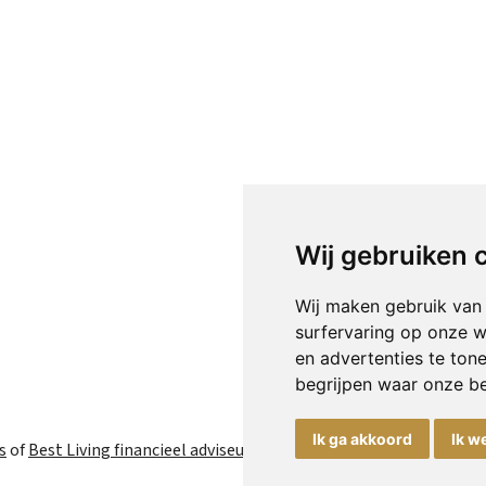
Wij gebruiken 
Wij maken gebruik van
surfervaring op onze w
en advertenties te ton
begrijpen waar onze b
Ik ga akkoord
Ik w
s
of
Best Living financieel adviseurs
BTW nr NL8091.45.996.B.01 | K