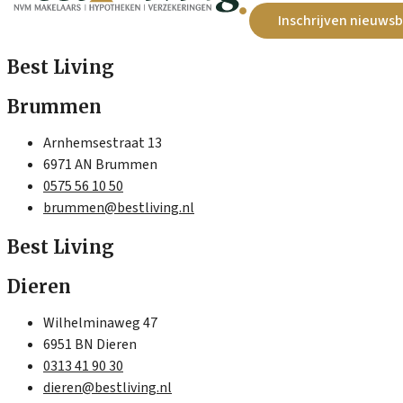
Inschrijven nieuwsb
Best Living
Brummen
Arnhemsestraat 13
6971 AN Brummen
0575 56 10 50
brummen@bestliving.nl
Best Living
Dieren
Wilhelminaweg 47
6951 BN Dieren
0313 41 90 30
dieren@bestliving.nl