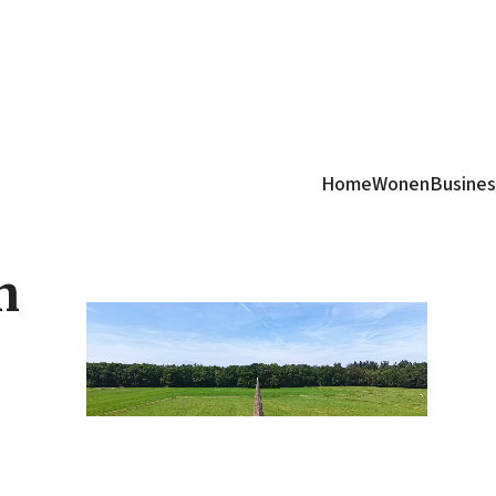
Home
Wonen
Busines
n