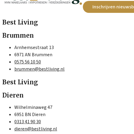
Inschrijven nieuwsb
Best Living
Brummen
Arnhemsestraat 13
6971 AN Brummen
0575 56 10 50
brummen@bestliving.nl
Best Living
Dieren
Wilhelminaweg 47
6951 BN Dieren
0313 41 90 30
dieren@bestliving.nl