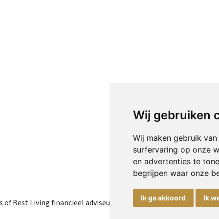
Wij gebruiken 
Wij maken gebruik van
surfervaring op onze w
en advertenties te ton
begrijpen waar onze b
Ik ga akkoord
Ik w
s
of
Best Living financieel adviseurs
BTW nr NL8091.45.996.B.01 | K