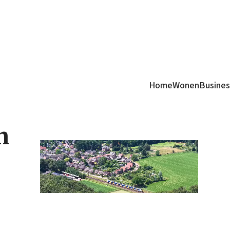
Home
Wonen
Busines
n