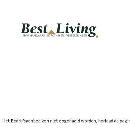
Welkom op onze nieuwe website!
Home
/
Bedrijfsaanbod
/
Loenen, Eerbeekseweg 24
Het Bedrijfsaanbod kon niet opgehaald worden, herlaad de pagin