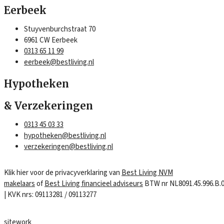
Eerbeek
Stuyvenburchstraat 70
6961 CW Eerbeek
0313 65 11 99
eerbeek@bestliving.nl
Hypotheken
& Verzekeringen
0313 45 03 33
hypotheken@bestliving.nl
verzekeringen@bestliving.nl
Klik hier voor de privacyverklaring van
Best Living NVM
makelaars
of
Best Living financieel adviseurs
BTW nr NL8091.45.996.B.
| KVK nrs: 09113281 / 09113277
sitework