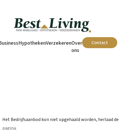
Welkom op onze nieuwe website!
Business
Hypotheken
Verzekeren
Over
Contact
ons
Home
/
Bedrijfsaanbod
/
Eerbeek, Oranje Nassauplein 11
Het Bedrijfsaanbod kon niet opgehaald worden, herlaad de
pagina.