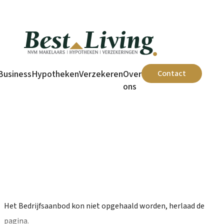
Welkom op onze nieuwe website!
Business
Hypotheken
Verzekeren
Over
Contact
ons
Home
/
Bedrijfsaanbod
/
Eerbeek, Loubergweg 34
Het Bedrijfsaanbod kon niet opgehaald worden, herlaad de
pagina.