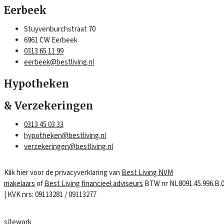
Eerbeek
Stuyvenburchstraat 70
6961 CW Eerbeek
0313 65 11 99
eerbeek@bestliving.nl
Hypotheken
& Verzekeringen
0313 45 03 33
hypotheken@bestliving.nl
verzekeringen@bestliving.nl
Klik hier voor de privacyverklaring van
Best Living NVM
makelaars
of
Best Living financieel adviseurs
BTW nr NL8091.45.996.B.
| KVK nrs: 09113281 / 09113277
sitework